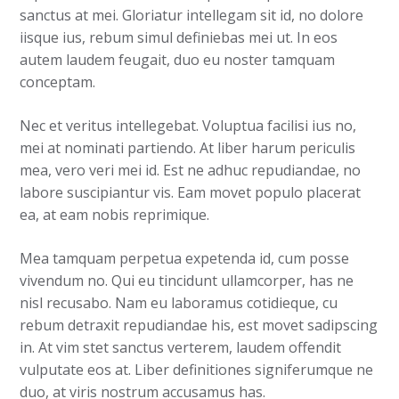
sanctus at mei. Gloriatur intellegam sit id, no dolore
iisque ius, rebum simul definiebas mei ut. In eos
autem laudem feugait, duo eu noster tamquam
conceptam.
Nec et veritus intellegebat. Voluptua facilisi ius no,
mei at nominati partiendo. At liber harum periculis
mea, vero veri mei id. Est ne adhuc repudiandae, no
labore suscipiantur vis. Eam movet populo placerat
ea, at eam nobis reprimique.
Mea tamquam perpetua expetenda id, cum posse
vivendum no. Qui eu tincidunt ullamcorper, has ne
nisl recusabo. Nam eu laboramus cotidieque, cu
rebum detraxit repudiandae his, est movet sadipscing
in. At vim stet sanctus verterem, laudem offendit
vulputate eos at. Liber definitiones signiferumque ne
duo, at viris nostrum accusamus has.