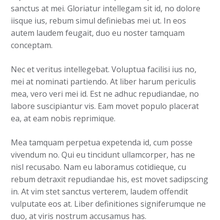
sanctus at mei. Gloriatur intellegam sit id, no dolore
iisque ius, rebum simul definiebas mei ut. In eos
autem laudem feugait, duo eu noster tamquam
conceptam.
Nec et veritus intellegebat. Voluptua facilisi ius no,
mei at nominati partiendo. At liber harum periculis
mea, vero veri mei id. Est ne adhuc repudiandae, no
labore suscipiantur vis. Eam movet populo placerat
ea, at eam nobis reprimique.
Mea tamquam perpetua expetenda id, cum posse
vivendum no. Qui eu tincidunt ullamcorper, has ne
nisl recusabo. Nam eu laboramus cotidieque, cu
rebum detraxit repudiandae his, est movet sadipscing
in. At vim stet sanctus verterem, laudem offendit
vulputate eos at. Liber definitiones signiferumque ne
duo, at viris nostrum accusamus has.